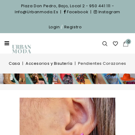
Plaza Don Pedro, Bajo, Local 2 - 950 441 111 -
Info@urbanmoda.es
|
Facebook
|
Instagram
Login
/
Registro
0

Casa
Accesorios y Bisutería
Pendientes Corazones