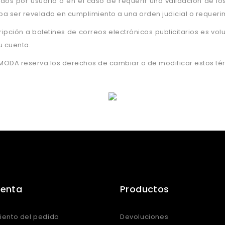
dos por usuario o en el caso de requerir una validación de lo
a ser revelada en cumplimiento a una orden judicial o requeri
ripción a boletines de correos electrónicos publicitarios es v
u cuenta.
ODA reserva los derechos de cambiar o de modificar estos térm
uenta
Productos
iento del pedido
Devoluciones