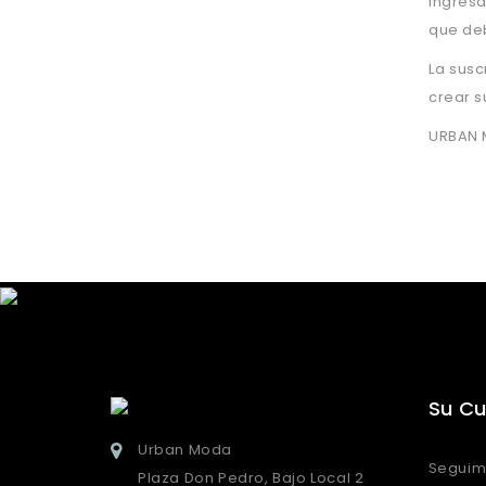
ingresa
que deb
La susc
crear s
URBAN M
Su C
Urban Moda
Seguim
Plaza Don Pedro, Bajo Local 2