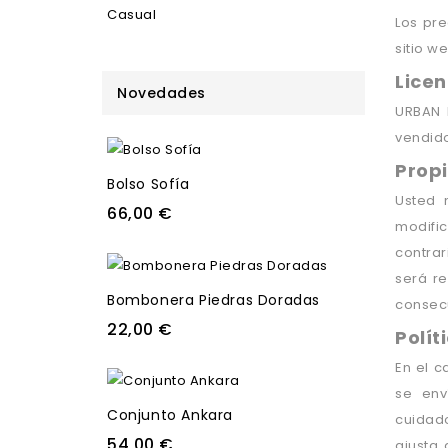
Casual
Los pre
sitio we
Licen
Novedades
URBAN 
vendido
Prop
Bolso Sofía
Usted 
66,00 €
modific
contrar
será re
Bombonera Piedras Doradas
consecu
22,00 €
Polít
En el 
se env
Conjunto Ankara
cuidad
54,00 €
ajusta