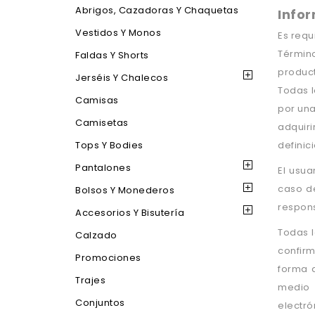
Abrigos, Cazadoras Y Chaquetas
Info
Vestidos Y Monos
Es requ
Término
Faldas Y Shorts
produc
Jerséis Y Chalecos
Todas l
Camisas
por una
Camisetas
adquiri
Tops Y Bodies
definic
Pantalones
El usua
caso d
Bolsos Y Monederos
respons
Accesorios Y Bisutería
Todas l
Calzado
confirm
Promociones
forma d
Trajes
medio 
Conjuntos
electró