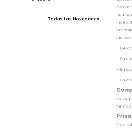
especif
cuando
Todas Las Novedades
indebi
normale
incluye
– De ac
– En co
– En us
– En co
Comp
La com
tiempo 
Priv
Este si