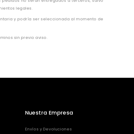
s pedidos no serán entregados a terceros, salvo
mientos legales.
oluntaria y podría ser seleccionada al momento de
inos sin previo aviso.
Nuestra Empresa
Envíos y Devoluciones