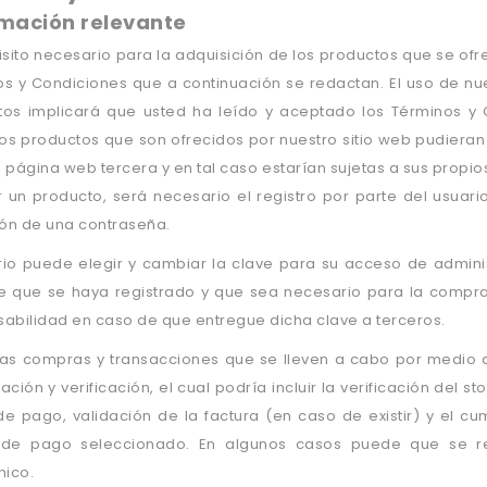
rmación relevante
isito necesario para la adquisición de los productos que se ofre
s y Condiciones que a continuación se redactan. El uso de nu
tos implicará que usted ha leído y aceptado los Términos y
os productos que son ofrecidos por nuestro sitio web pudiera
 página web tercera y en tal caso estarían sujetas a sus propi
r un producto, será necesario el registro por parte del usuar
ión de una contraseña.
rio puede elegir y cambiar la clave para su acceso de admin
e que se haya registrado y que sea necesario para la compra
abilidad en caso de que entregue dicha clave a terceros.
as compras y transacciones que se lleven a cabo por medio d
ación y verificación, el cual podría incluir la verificación del s
e pago, validación de la factura (en caso de existir) y el cu
de pago seleccionado. En algunos casos puede que se re
nico.