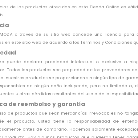
cios de los productos ofrecidos en esta Tienda Online es vál
b.
cia
MODA a través de su sitio web concede una licencia para qu
s en este sitio web de acuerdo a los Términos y Condiciones 
iedad
no puede declarar propiedad intelectual o exclusiva a nin
ar. Todos los productos son propiedad de los proveedores del
io, nuestros productos se proporcionan sin ningún tipo de garan
sponsables de ningún daño incluyendo, pero no limitado a, dañ
entes u otras pérdidas resultantes del uso o de la imposibilidad
ica de reembolso y garantía
caso de productos que sean mercancías irrevocables no-tangi
íe el producto, usted tiene la responsabilidad de ente
osamente antes de comprarlo. Hacemos solamente excepcione
 al producto. Hay algunos productos que pudieran tener gara