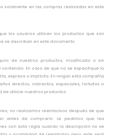
ido solamente en las compras realizadas en este
e los usuarios utilicen los productos que son
que se describen en este documento.
guno de nuestros productos, modificado o sin
 contenido. En caso de que no se especifique lo
tía, expresa o implícita. En ningún esta compañía
os directos, indirectos, especiales, fortuitos o
 de utilizar nuestros productos.
bles, no realizamos reembolsos después de que
nder antes de comprarlo. Le pedimos que lea
s con esta regla cuando la descripción no se
ntía y posibilidad de reembolso pero este será