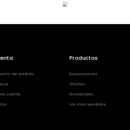
uenta
Productos
iento del pedido
Devoluciones
arse
Ofertas
una cuenta
Novedades
rtas
Los más vendidos