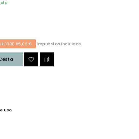
culo
HORRE 85,00 €
Impuestos incluidos
 Cesta
de uso