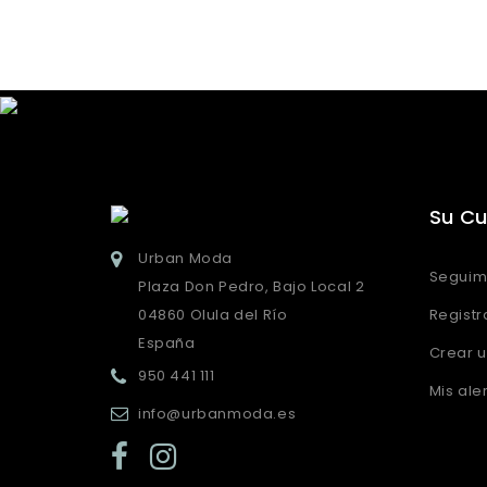
Su C
Urban Moda
Seguim
Plaza Don Pedro, Bajo Local 2
04860 Olula del Río
Registr
España
Crear 
950 441 111
Mis ale
info@urbanmoda.es