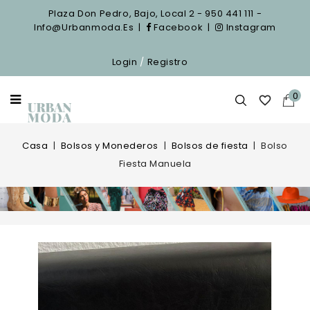
Plaza Don Pedro, Bajo, Local 2 - 950 441 111 -
Info@urbanmoda.es
|
Facebook
|
Instagram
Login
/
Registro
0

Casa
Bolsos y Monederos
Bolsos de fiesta
Bolso
Fiesta Manuela