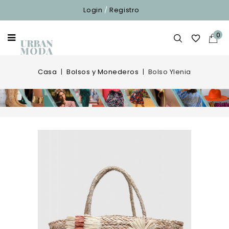
Login
/
Registro
0

Casa
Bolsos y Monederos
Bolso Ylenia