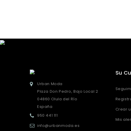
Su C
Urban Moda
Seguim
Plaza Don Pedro, Bajo Local 2
04860 Olula del Río
Registr
España
Crear 
950 441 111
Mis ale
info@urbanmoda.es